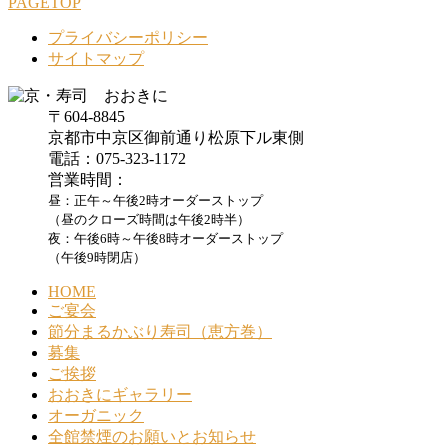
PAGETOP
プライバシーポリシー
サイトマップ
〒604-8845
京都市中京区御前通り松原下ル東側
電話：075-323-1172
営業時間：
昼：正午～午後2時オーダーストップ
（昼のクローズ時間は午後2時半）
夜：午後6時～午後8時オーダーストップ
（午後9時閉店）
HOME
ご宴会
節分まるかぶり寿司（恵方巻）
募集
ご挨拶
おおきにギャラリー
オーガニック
全館禁煙のお願いとお知らせ