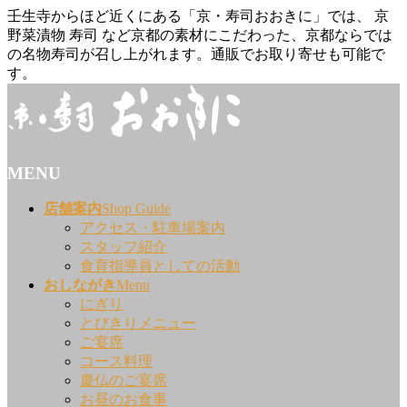
壬生寺からほど近くにある「京・寿司おおきに」では、 京
野菜漬物 寿司 など京都の素材にこだわった、京都ならでは
の名物寿司が召し上がれます。通販でお取り寄せも可能で
す。
MENU
メ
店舗案内
Shop Guide
ニ
アクセス・駐車場案内
ュ
スタッフ紹介
ー
食育指導員としての活動
を
おしながき
Menu
飛
にぎり
ば
とびきりメニュー
す
ご宴席
コース料理
慶仏のご宴席
お昼のお食事