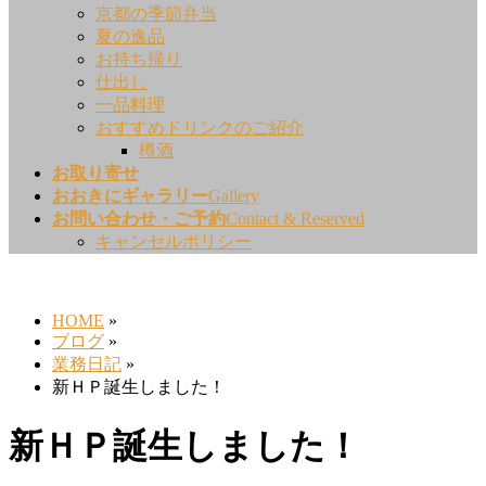
京都の季節弁当
夏の逸品
お持ち帰り
仕出し
一品料理
おすすめドリンクのご紹介
樽酒
お取り寄せ
おおきにギャラリー
Gallery
お問い合わせ・ご予約
Contact & Reserved
キャンセルポリシー
ブログ
HOME
»
ブログ
»
業務日記
»
新ＨＰ誕生しました！
新ＨＰ誕生しました！