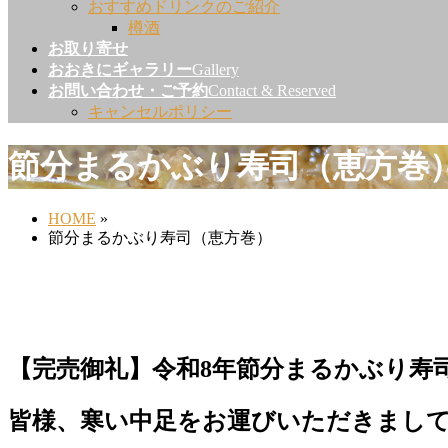
おすすめドリンクのご紹介
樽酒
お取り寄せ
おおきにギャラリー
Gallery
お問い合わせ・ご予約
Contact & Reserved
キャンセルポリシー
節分まるかぶり寿司（恵方巻
HOME
»
節分まるかぶり寿司（恵方巻）
【完売御礼】令和8年節分まるかぶり寿
皆様、寒い中足をお運びいただきまし