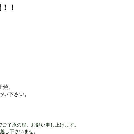
間！！
子焼、
わい下さい。
でご了承の程、お願い申し上げます。
お越し下さいませ。