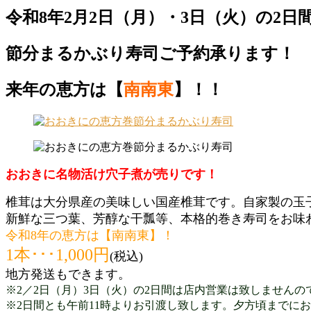
令和8年2月2日（
月
）・3日（火）の2日
節分まるかぶり寿司ご予約承ります！
来年の恵方は【
南南東
】！！
おおきに名物活け穴子煮が売りです！
椎茸は大分県産の美味しい国産椎茸です。自家製の玉
新鮮な三つ葉、芳醇な干瓢等、本格的巻き寿司を
お味
令和8年の恵方は【南南東】！
1本･･･1,000円
(税込)
地方発送もできます。
※2／2日
（月）3日（火）の2日間は店内
営業
は致しませんの
※2日間とも午前11時よりお引渡し致します。夕方頃までに