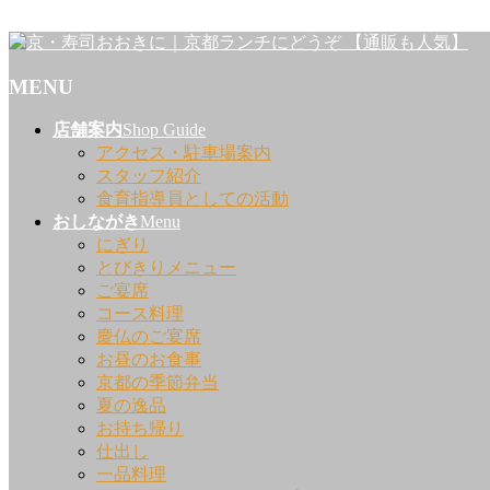
壬生寺からほど近くにある「京・寿司おおきに」では、 京野
MENU
メ
店舗案内
Shop Guide
ニ
アクセス・駐車場案内
ュ
スタッフ紹介
ー
食育指導員としての活動
を
おしながき
Menu
飛
にぎり
ば
とびきりメニュー
す
ご宴席
コース料理
慶仏のご宴席
お昼のお食事
京都の季節弁当
夏の逸品
お持ち帰り
仕出し
一品料理