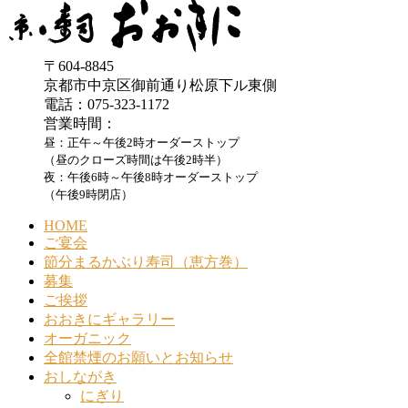
〒604-8845
京都市中京区御前通り松原下ル東側
電話：075-323-1172
営業時間：
昼：正午～午後2時オーダーストップ
（昼のクローズ時間は午後2時半）
夜：午後6時～午後8時オーダーストップ
（午後9時閉店）
HOME
ご宴会
節分まるかぶり寿司（恵方巻）
募集
ご挨拶
おおきにギャラリー
オーガニック
全館禁煙のお願いとお知らせ
おしながき
にぎり