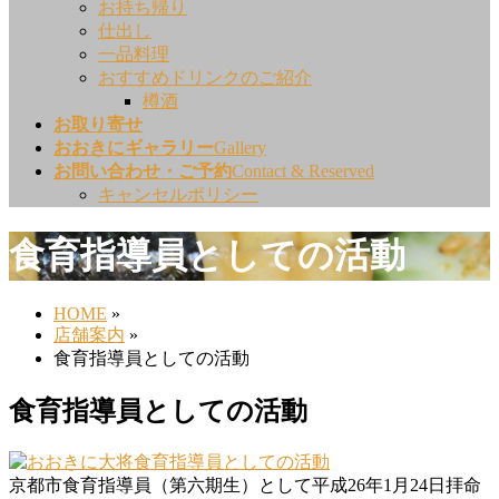
お持ち帰り
仕出し
一品料理
おすすめドリンクのご紹介
樽酒
お取り寄せ
おおきにギャラリー
Gallery
お問い合わせ・ご予約
Contact & Reserved
キャンセルポリシー
食育指導員としての活動
HOME
»
店舗案内
»
食育指導員としての活動
食育指導員としての活動
京都市食育指導員（第六期生）として平成26年1月24日拝命