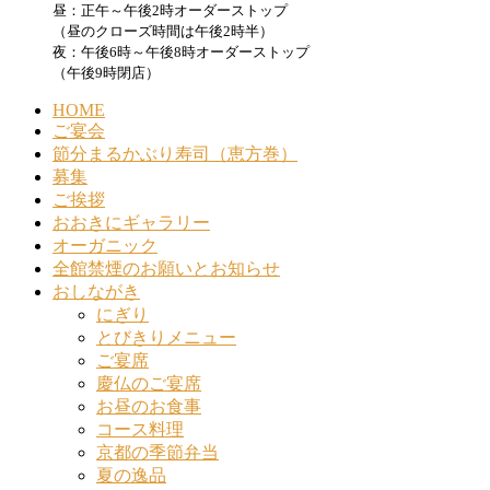
昼：正午～午後2時オーダーストップ
（昼のクローズ時間は午後2時半）
夜：午後6時～午後8時オーダーストップ
（午後9時閉店）
HOME
ご宴会
節分まるかぶり寿司（恵方巻）
募集
ご挨拶
おおきにギャラリー
オーガニック
全館禁煙のお願いとお知らせ
おしながき
にぎり
とびきりメニュー
ご宴席
慶仏のご宴席
お昼のお食事
コース料理
京都の季節弁当
夏の逸品