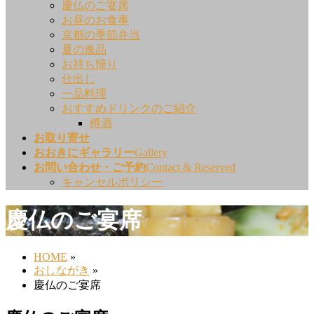
慶仏のご宴席
お昼のお食事
京都の季節弁当
夏の逸品
お持ち帰り
仕出し
一品料理
おすすめドリンクのご紹介
樽酒
お取り寄せ
おおきにギャラリー
Gallery
お問い合わせ・ご予約
Contact & Reserved
キャンセルポリシー
慶仏のご宴席
HOME
»
おしながき
»
慶仏のご宴席