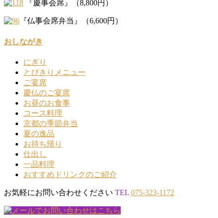
『慶事会席』（8,800円）
『仏事会席弁当』（6,600円）
おしながき
にぎり
とびきりメニュー
ご宴席
慶仏のご宴席
お昼のお食事
コース料理
京都の季節弁当
夏の逸品
お持ち帰り
仕出し
一品料理
おすすめドリンクのご紹介
お気軽にお問い合わせください
TEL
075-323-1172