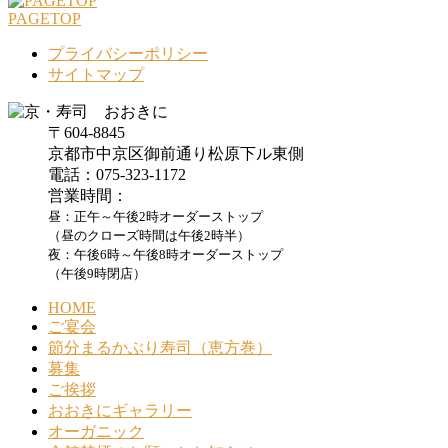
PAGETOP
プライバシーポリシー
サイトマップ
〒604-8845
京都市中京区御前通り松原下ル東側
電話：075-323-1172
営業時間：
昼：正午～午後2時オーダーストップ
（昼のクローズ時間は午後2時半）
夜：午後6時～午後8時オーダーストップ
（午後9時閉店）
HOME
ご宴会
節分まるかぶり寿司（恵方巻）
募集
ご挨拶
おおきにギャラリー
オーガニック