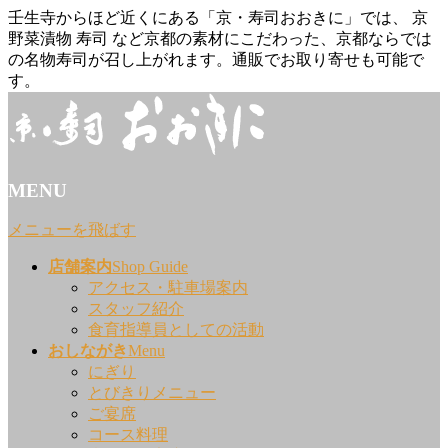
壬生寺からほど近くにある「京・寿司おおきに」では、 京
野菜漬物 寿司 など京都の素材にこだわった、京都ならでは
の名物寿司が召し上がれます。通販でお取り寄せも可能で
す。
MENU
メニューを飛ばす
店舗案内
Shop Guide
アクセス・駐車場案内
スタッフ紹介
食育指導員としての活動
おしながき
Menu
にぎり
とびきりメニュー
ご宴席
コース料理