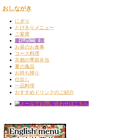
おしながき
にぎり
とびきりメニュー
ご宴席
慶仏のご宴席
お昼のお食事
コース料理
京都の季節弁当
夏の逸品
お持ち帰り
仕出し
一品料理
おすすめドリンクのご紹介